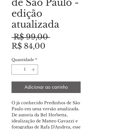
de São Paulo -
edição
atualizada
Preço
 R$ 99,00 
Preço
normal
R$ 84,00
promocional
Quantidade
*
Adicionar ao carrinho
O já conhecido Predinhos de São
Paulo em uma versão atualizada.
De autoria da Bel Herbetta,
idealização de Matteo Gavazzi e
fotografias de Rafa D'Andrea, esse