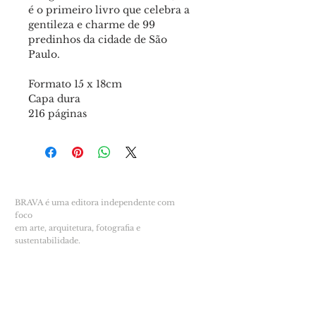
é o primeiro livro que celebra a
gentileza e charme de 99
predinhos da cidade de São
Paulo.
Formato 15 x 18cm
Capa dura
216 páginas
BRAVA é uma editora independente com
foco
em arte, arquitetura, fotografia e
sustentabilidade.
Localizada em Bertioga - SP de atuação
online.
© B R A V A
34.886.537
/0001-12