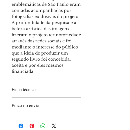
emblemáticas de São Paulo eram
contadas acompanhadas por
fotografias exclusivas do projeto.
A profundidade da pesquisa e a
beleza artística das imagens
fizeram o projeto ter notoriedade
através das redes sociais e foi
mediante o interesse do público
que a ideia de produzir um
segundo livro foi concebida,
aceita e por eles mesmos
financiada.
Ficha técnica
Capa dura;
Prazo do envio
Formato: 22 x 21 cm;
Páginas: 228
As entregas e envios estão sendo
Couché 115g
realizados somente durante às sextas
Peso: 900g
para reduzir a emissão de carbono e