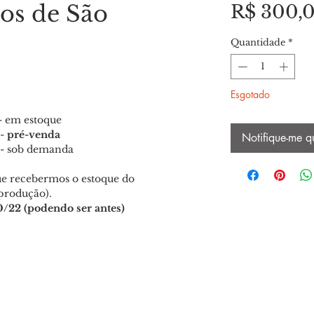
ios de São
R$ 300,
Quantidade
*
Esgotado
- em estoque
 -
pré-venda
Notifique-me q
 - sob demanda
e recebermos o estoque do
produção).
0/22 (podendo ser antes)