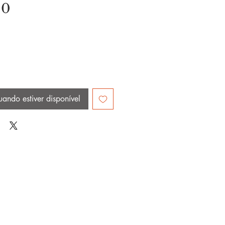
Preço
00
uando estiver disponível