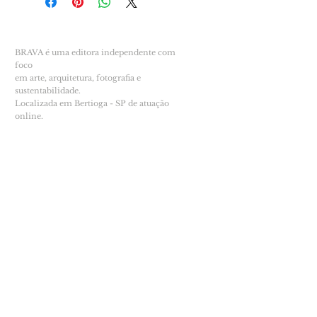
BRAVA é uma editora independente com
foco
em arte, arquitetura, fotografia e
sustentabilidade.
Localizada em Bertioga - SP de atuação
online.
© B R A V A
34.886.537
/0001-12
INFO
Sobre
Pontos de venda
POLÍTICAS
Troca e devolução
Condições de postagem
Política de privacidade