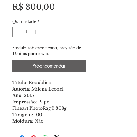
Preço
R$ 300,00
Quantidade
*
Produto sob encomenda, previsão de
10 dias para envio.
Pré-encomendar
Título:
República
Autoria:
Milena Leonel
Ano:
2015
Impressão:
Papel
Fineart PhotoRag® 308g
Tiragem:
100
Moldura:
Não