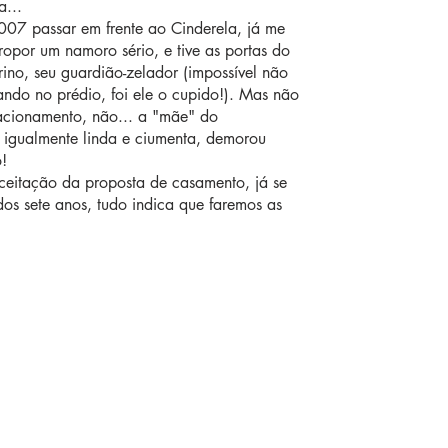
a...
007 passar em frente ao Cinderela, já me
ropor um namoro sério, e tive as portas do
rino, seu guardião-zelador (impossível não
hando no prédio, foi ele o cupido!). Mas não
elacionamento, não... a "mãe" do
igualmente linda e ciumenta, demorou
!
aceitação da proposta de casamento, já se
 dos sete anos, tudo indica que faremos as