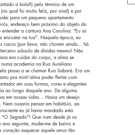
cantado a bola?) pelo término de um
o qual fui muito feliz, por sinal) e por
 mudei para um pequeno apartamento
rós, endereço bem próximo do objeto do
e entender a cantora Ana Carolina: "Eu só
ai encostar na tua". Naquela época, eu
s cacos (por favor, não chorem ainda... há
o terceiro subsolo de dívidas mesmo! Não
ava era cuidar do corpo, a alma se
-me numa academia na Rua Aureliano
rela passa a se chamar Rua Sabará. Era um
lsamo pra minh'alma poder flertar com
antador em suas formas, cores e elegantes
mia ao longo daquele ano. De alguma
tiva em nossas vidas… Havia um desejo
. Nem ousaria pensar em habitá-lo, ao
consciente eu já havia mandado esta
o "O Segredo"! Que riam desde já os
No ano seguinte, mudei-me de bairro e
e coração esquecer aquele amor tão