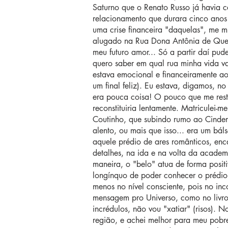
Saturno que o Renato Russo já havia 
relacionamento que durara cinco anos (n
uma crise financeira "daquelas", me
alugado na Rua Dona Antônia de Quei
meu futuro amor... Só a partir daí pud
quero saber em qual rua minha vida v
estava emocional e financeiramente ao
um final feliz). Eu estava, digamos, n
era pouca coisa! O pouco que me rest
reconstituiria lentamente. Matriculei
Coutinho, que subindo rumo ao Cinde
alento, ou mais que isso... era um bá
aquele prédio de ares românticos, enc
detalhes, na ida e na volta da acade
maneira, o "belo" atua de forma posi
longínquo de poder conhecer o prédio
menos no nível consciente, pois no in
mensagem pro Universo, como no livr
incrédulos, não vou "xatiar" (risos). 
região, e achei melhor para meu pobr